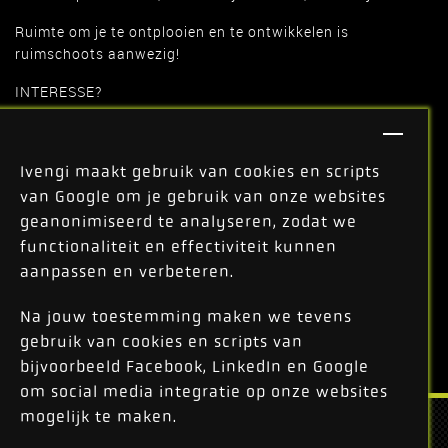
Ruimte om je te ontplooien en te ontwikkelen is
ruimschoots aanwezig!
INTERESSE?
'Never a dull moment' bij ons door een grote variatie in je
takenpakket en de dynamiek op de werkvloer. Hou jij ook
Ivengi maakt gebruik van cookies en scripts
van hard werken, nét dat stapje extra zetten, maar zeker
ook met plezier naar je werk gaan binnen een platte
van Google om je gebruik van onze websites
organisatie? Solliciteer dan direct.
geanonimiseerd te analyseren, zodat we
functionaliteit en effectiviteit kunnen
aanpassen en verbeteren.
SOLLICITEER DIRECT!
Na jouw toestemming maken we tevens
gebruik van cookies en scripts van
bijvoorbeeld Facebook, LinkedIn en Google
om social media integratie op onze websites
mogelijk te maken.