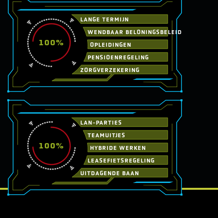
LANGE TERMIJN
WENDBAAR BELONINGSBELEID
100%
OPLEIDINGEN
PENSIOENREGELING
ZORGVERZEKERING
LAN-PARTIES
TEAMUITJES
100%
HYBRIDE WERKEN
LEASEFIETSREGELING
UITDAGENDE BAAN