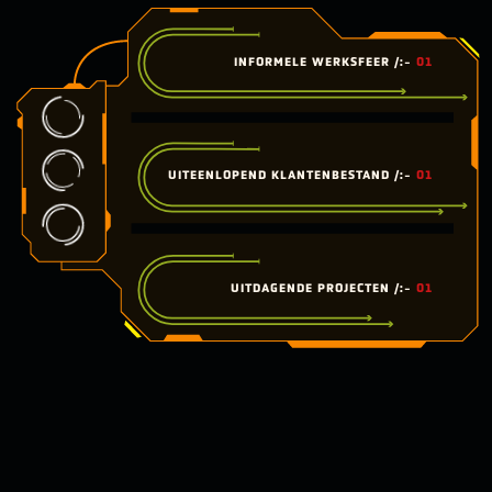
INFORMELE WERKSFEER /:-
01
UITEENLOPEND KLANTENBESTAND /:-
01
UITDAGENDE PROJECTEN /:-
01